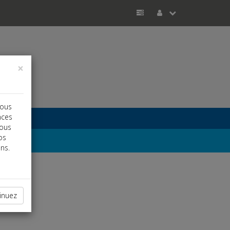
×
vous
nces
vous
os
ns.
inuez