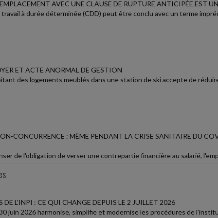
REMPLACEMENT AVEC UNE CLAUSE DE RUPTURE ANTICIPÉE EST UN
 travail à durée déterminée (CDD) peut être conclu avec un terme impréc
LOYER ET ACTE ANORMAL DE GESTION
itant des logements meublés dans une station de ski accepte de réduire
NON-CONCURRENCE : MÊME PENDANT LA CRISE SANITAIRE DU COVI
ser de l'obligation de verser une contrepartie financière au salarié, l'
es
DE L'INPI : CE QUI CHANGE DEPUIS LE 2 JUILLET 2026
0 juin 2026 harmonise, simplifie et modernise les procédures de l'institut n