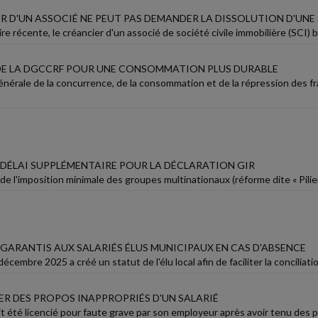
ER D'UN ASSOCIÉ NE PEUT PAS DEMANDER LA DISSOLUTION D'UNE
re récente, le créancier d'un associé de société civile immobilière (SCI) 
 DE LA DGCCRF POUR UNE CONSOMMATION PLUS DURABLE
générale de la concurrence, de la consommation et de la répression des f
UN DÉLAI SUPPLÉMENTAIRE POUR LA DÉCLARATION GIR
de l'imposition minimale des groupes multinationaux (réforme dite « Pilier 
GARANTIS AUX SALARIÉS ÉLUS MUNICIPAUX EN CAS D'ABSENCE
décembre 2025 a créé un statut de l'élu local afin de faciliter la conciliatio
R DES PROPOS INAPPROPRIÉS D'UN SALARIÉ
it été licencié pour faute grave par son employeur après avoir tenu des pr