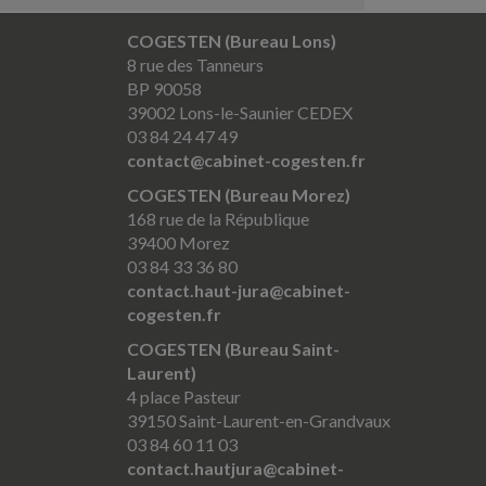
COGESTEN (Bureau Lons)
8 rue des Tanneurs
BP 90058
39002 Lons-le-Saunier CEDEX
03 84 24 47 49
contact@cabinet-cogesten.fr
COGESTEN (Bureau Morez)
168 rue de la République
39400 Morez
03 84 33 36 80
contact.haut-jura@cabinet-
cogesten.fr
COGESTEN (Bureau Saint-
Laurent)
4 place Pasteur
39150 Saint-Laurent-en-Grandvaux
03 84 60 11 03
contact.hautjura@cabinet-