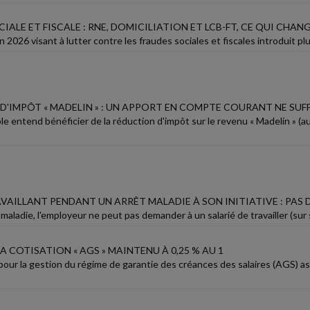
IALE ET FISCALE : RNE, DOMICILIATION ET LCB-FT, CE QUI CHAN
uin 2026 visant à lutter contre les fraudes sociales et fiscales introduit
D'IMPÔT « MADELIN » : UN APPORT EN COMPTE COURANT NE SUFF
le entend bénéficier de la réduction d'impôt sur le revenu « Madelin » (a
AVAILLANT PENDANT UN ARRÊT MALADIE À SON INITIATIVE : PA
maladie, l'employeur ne peut pas demander à un salarié de travailler (sur site 
LA COTISATION « AGS » MAINTENU À 0,25 % AU 1
 pour la gestion du régime de garantie des créances des salaires (AGS) a