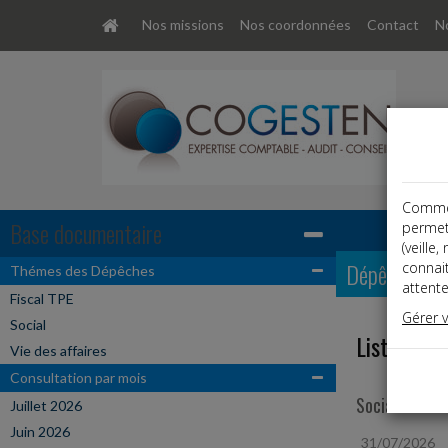
Nos missions
Nos coordonnées
Contact
No
Comme t
Base documentaire
permet
(veille
Dépêches
connai
Thémes des Dépêches
attente
Fiscal TPE
Gérer 
Social
Liste des 
Vie des affaires
Consultation par mois
Social
Juillet 2026
Juin 2026
31/07/2026