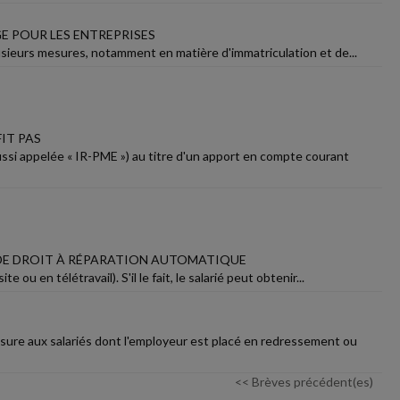
GE POUR LES ENTREPRISES
 plusieurs mesures, notamment en matière d'immatriculation et de...
IT PAS
ussi appelée « IR-PME ») au titre d'un apport en compte courant
S DE DROIT À RÉPARATION AUTOMATIQUE
ou en télétravail). S'il le fait, le salarié peut obtenir...
ssure aux salariés dont l'employeur est placé en redressement ou
<< Brèves précédent(es)