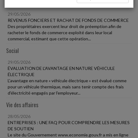
Fiscal TPE
29/05/2026
REVENUS FONCIERS ET RACHAT DE FONDS DE COMMERCE
Des propriétaires exercent leur droit de préemption afin de
racheter le fonds de commerce exploité dans leur local
commercial, estimant que cette opération...
Social
29/05/2026
ÉVALUATION DE L'AVANTAGE EN NATURE VÉHICULE
ÉLECTRIQUE
L'avantage en nature « véhicule électrique » est évalué comme
pour un véhicule thermique, mais sans tenir compte des frais
d'électricité engagés par l'employeur...
Vie des affaires
28/05/2026
ENTREPRISES : UNE FAQ POUR COMPRENDRE LES MESURES
DE SOUTIEN
Le site du Gouvernement www.economie.gouv.fr a mis en ligne