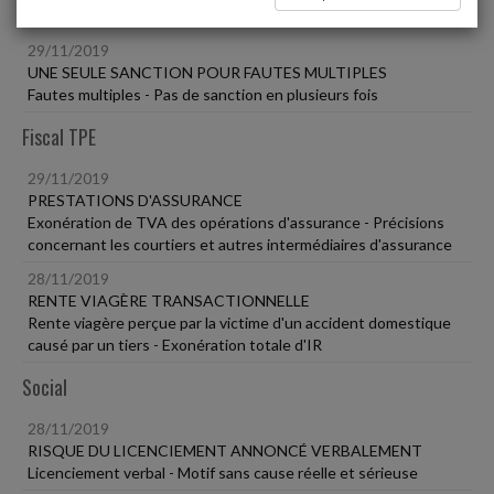
Social
29/11/2019
UNE SEULE SANCTION POUR FAUTES MULTIPLES
Fautes multiples - Pas de sanction en plusieurs fois
Fiscal TPE
29/11/2019
PRESTATIONS D'ASSURANCE
Exonération de TVA des opérations d'assurance - Précisions
concernant les courtiers et autres intermédiaires d'assurance
28/11/2019
RENTE VIAGÈRE TRANSACTIONNELLE
Rente viagère perçue par la victime d'un accident domestique
causé par un tiers - Exonération totale d'IR
Social
28/11/2019
RISQUE DU LICENCIEMENT ANNONCÉ VERBALEMENT
Licenciement verbal - Motif sans cause réelle et sérieuse