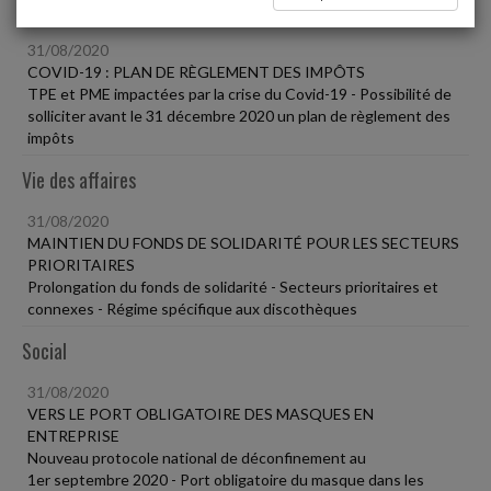
Fiscal TPE
31/08/2020
COVID-19 : PLAN DE RÈGLEMENT DES IMPÔTS
TPE et PME impactées par la crise du Covid-19 - Possibilité de
solliciter avant le 31 décembre 2020 un plan de règlement des
impôts
Vie des affaires
31/08/2020
MAINTIEN DU FONDS DE SOLIDARITÉ POUR LES SECTEURS
PRIORITAIRES
Prolongation du fonds de solidarité - Secteurs prioritaires et
connexes - Régime spécifique aux discothèques
Social
31/08/2020
VERS LE PORT OBLIGATOIRE DES MASQUES EN
ENTREPRISE
Nouveau protocole national de déconfinement au
1er septembre 2020 - Port obligatoire du masque dans les