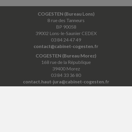
COGESTEN (Bureau Lons)
8 rue des Tanneurs
BP 90058
39002 Lons-le-Saunier CEDEX
03 84 24 47 49
contact@cabinet-cogesten.fr
COGESTEN (Bureau Morez)
168 rue de la République
39400 Morez
03 84 33 36 80
contact.haut-jura@cabinet-cogesten.fr
COGESTEN (Bureau Saint-Laurent)
4 place Pasteur
39150 Saint-Laurent-en-Grandvaux
03 84 60 11 03
contact.hautjura@cabinet-cogesten.fr
COGESTEN (Bureau Louhans)