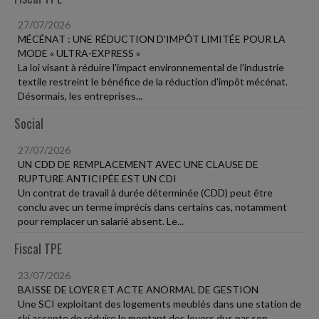
27/07/2026
MÉCÉNAT : UNE RÉDUCTION D'IMPÔT LIMITÉE POUR LA
MODE « ULTRA-EXPRESS »
La loi visant à réduire l'impact environnemental de l'industrie
textile restreint le bénéfice de la réduction d'impôt mécénat.
Désormais, les entreprises...
Social
27/07/2026
UN CDD DE REMPLACEMENT AVEC UNE CLAUSE DE
RUPTURE ANTICIPÉE EST UN CDI
Un contrat de travail à durée déterminée (CDD) peut être
conclu avec un terme imprécis dans certains cas, notamment
pour remplacer un salarié absent. Le...
Fiscal TPE
23/07/2026
BAISSE DE LOYER ET ACTE ANORMAL DE GESTION
Une SCI exploitant des logements meublés dans une station de
ski accepte de réduire le montant des loyers dus par son