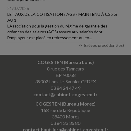
21/07/2026
LE TAUX DE LA COTISATION « AGS » MAINTENU À 0,25 %
AU 1
L'Association pour la gestion du régime de garantie des
créances des salaires (AGS) assure aux salariés dont
l'employeur est placé en redressement ou en...
<< Brèves précédent(es)
COGESTEN (Bureau Lons)
8 rue des Tanneurs
BP 90058
39002 Lons-le-Saunier CEDEX
03 84 24 47 49
contact@cabinet-cogesten.fr
COGESTEN (Bureau Morez)
168 rue de la République
39400 Morez
03 84 33 36 80
contact.haut-jura@cabinet-cogesten.fr