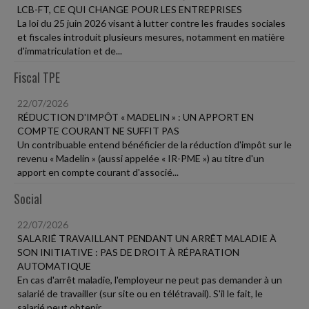
LCB-FT, CE QUI CHANGE POUR LES ENTREPRISES
La loi du 25 juin 2026 visant à lutter contre les fraudes sociales
et fiscales introduit plusieurs mesures, notamment en matière
d'immatriculation et de...
Fiscal TPE
22/07/2026
RÉDUCTION D'IMPÔT « MADELIN » : UN APPORT EN
COMPTE COURANT NE SUFFIT PAS
Un contribuable entend bénéficier de la réduction d'impôt sur le
revenu « Madelin » (aussi appelée « IR-PME ») au titre d'un
apport en compte courant d'associé...
Social
22/07/2026
SALARIÉ TRAVAILLANT PENDANT UN ARRÊT MALADIE À
SON INITIATIVE : PAS DE DROIT À RÉPARATION
AUTOMATIQUE
En cas d'arrêt maladie, l'employeur ne peut pas demander à un
salarié de travailler (sur site ou en télétravail). S'il le fait, le
salarié peut obtenir...