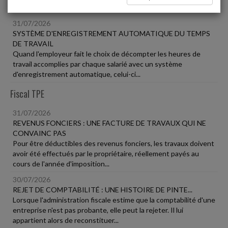
Social
31/07/2026
SYSTÈME D'ENREGISTREMENT AUTOMATIQUE DU TEMPS
DE TRAVAIL
Quand l'employeur fait le choix de décompter les heures de
travail accomplies par chaque salarié avec un système
d'enregistrement automatique, celui-ci...
Fiscal TPE
31/07/2026
REVENUS FONCIERS : UNE FACTURE DE TRAVAUX QUI NE
CONVAINC PAS
Pour être déductibles des revenus fonciers, les travaux doivent
avoir été effectués par le propriétaire, réellement payés au
cours de l'année d'imposition...
30/07/2026
REJET DE COMPTABILITÉ : UNE HISTOIRE DE PINTE...
Lorsque l'administration fiscale estime que la comptabilité d'une
entreprise n'est pas probante, elle peut la rejeter. Il lui
appartient alors de reconstituer...