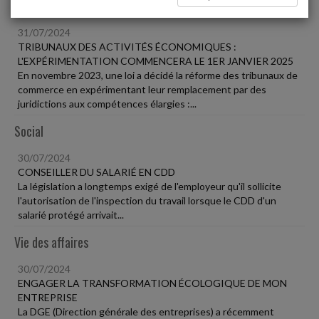
Vie des affaires
31/07/2024
TRIBUNAUX DES ACTIVITÉS ÉCONOMIQUES :
L'EXPÉRIMENTATION COMMENCERA LE 1ER JANVIER 2025
En novembre 2023, une loi a décidé la réforme des tribunaux de
commerce en expérimentant leur remplacement par des
juridictions aux compétences élargies :...
Social
30/07/2024
CONSEILLER DU SALARIÉ EN CDD
La législation a longtemps exigé de l'employeur qu'il sollicite
l'autorisation de l'inspection du travail lorsque le CDD d'un
salarié protégé arrivait...
Vie des affaires
30/07/2024
ENGAGER LA TRANSFORMATION ÉCOLOGIQUE DE MON
ENTREPRISE
La DGE (Direction générale des entreprises) a récemment