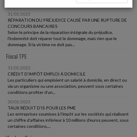
Vie des affaires
31/01/2023
RÉPARATION DU PRÉJUDICE CAUSÉ PAR UNE RUPTURE DE
CONCOURS BANCAIRES
Selon le principe de la réparation intégrale du préjudice,
l'indemnité doit réparer tout le dommage, mais rien que le
dommage. Si la victime ne doit pas...
Fiscal TPE
31/01/2023
CRÉDIT D'IMPÔT EMPLOI À DOMICILE
Les particuliers qui emploient un salarié à domicile, en direct ou
via un organisme ou une association, peuvent sous certaines
conditions profiter d'un...
30/01/2023
TAUX RÉDUIT D'IS POUR LES PME
Les entreprises soumises à l'impôt sur les sociétés qui réalisent
un chiffre d'affaires inférieur à 10 millions d'euros peuvent, sous
certaines conditions,...