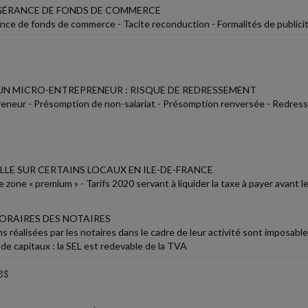
ÉRANCE DE FONDS DE COMMERCE
nce de fonds de commerce - Tacite reconduction - Formalités de publici
UN MICRO-ENTREPRENEUR : RISQUE DE REDRESSEMENT
eneur - Présomption de non-salariat - Présomption renversée - Redre
LLE SUR CERTAINS LOCAUX EN ILE-DE-FRANCE
 zone « premium » - Tarifs 2020 servant à liquider la taxe à payer avant le
ORAIRES DES NOTAIRES
s réalisées par les notaires dans le cadre de leur activité sont imposabl
de capitaux : la SEL est redevable de la TVA
es