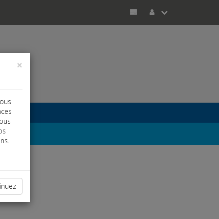
×
vous
nces
vous
os
ns.
inuez