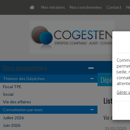
Nos missions
Nos coordonnées
Contact
No
Comme t
Base documentaire
permet
(veille
Dépêches
connai
Thémes des Dépêches
attente
Fiscal TPE
Gérer 
Social
Liste des 
Vie des affaires
Consultation par mois
Vie des affair
Juillet 2026
Juin 2026
31/01/2020