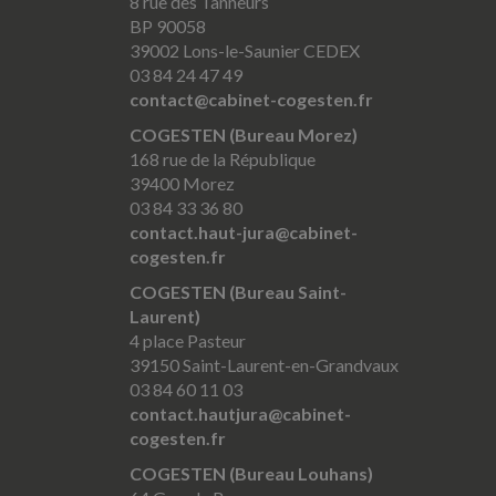
8 rue des Tanneurs
BP 90058
39002 Lons-le-Saunier CEDEX
03 84 24 47 49
contact@cabinet-cogesten.fr
COGESTEN (Bureau Morez)
168 rue de la République
39400 Morez
03 84 33 36 80
contact.haut-jura@cabinet-
cogesten.fr
COGESTEN (Bureau Saint-
Laurent)
4 place Pasteur
39150 Saint-Laurent-en-Grandvaux
03 84 60 11 03
contact.hautjura@cabinet-
cogesten.fr
COGESTEN (Bureau Louhans)