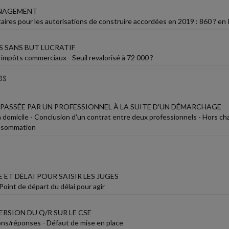
ÉNAGEMENT
taires pour les autorisations de construire accordées en 2019 : 860 ? en 
 SANS BUT LUCRATIF
 impôts commerciaux - Seuil revalorisé à 72 000 ?
es
ASSÉE PAR UN PROFESSIONNEL À LA SUITE D'UN DÉMARCHAGE
omicile - Conclusion d'un contrat entre deux professionnels - Hors champ
onsommation
E ET DÉLAI POUR SAISIR LES JUGES
 Point de départ du délai pour agir
RSION DU Q/R SUR LE CSE
ns/réponses - Défaut de mise en place