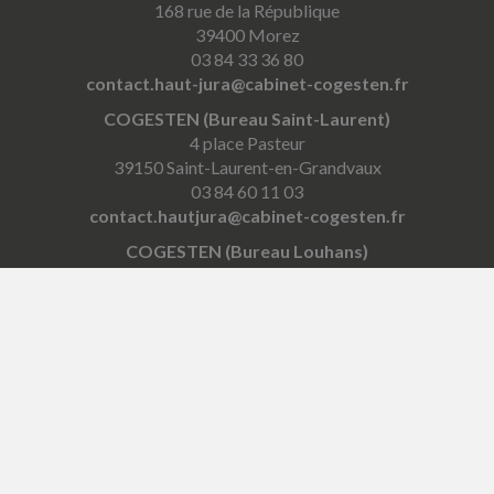
168 rue de la République
39400 Morez
03 84 33 36 80
contact.haut-jura@cabinet-cogesten.fr
COGESTEN (Bureau Saint-Laurent)
4 place Pasteur
39150 Saint-Laurent-en-Grandvaux
03 84 60 11 03
contact.hautjura@cabinet-cogesten.fr
COGESTEN (Bureau Louhans)
64 Grande Rue
71500 Louhans
03 84 87 17 17
contact.louhans@cabinet-cogesten.fr
ACCUEIL
PLAN
MENTIONS LÉGALES