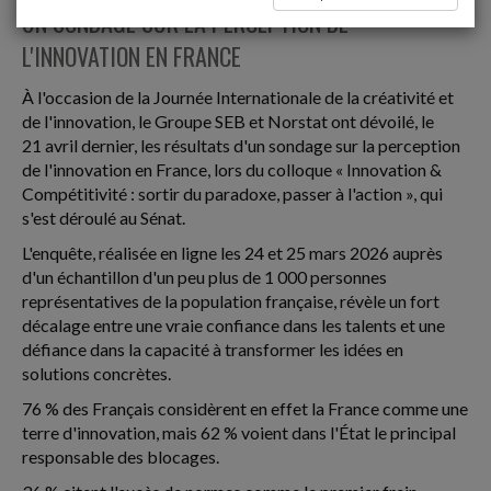
UN SONDAGE SUR LA PERCEPTION DE
L'INNOVATION EN FRANCE
À l'occasion de la Journée Internationale de la créativité et
de l'innovation, le Groupe SEB et Norstat ont dévoilé, le
21 avril dernier, les résultats d'un sondage sur la perception
de l'innovation en France, lors du colloque « Innovation &
Compétitivité : sortir du paradoxe, passer à l'action », qui
s'est déroulé au Sénat.
L'enquête, réalisée en ligne les 24 et 25 mars 2026 auprès
d'un échantillon d'un peu plus de 1 000 personnes
représentatives de la population française, révèle un fort
décalage entre une vraie confiance dans les talents et une
défiance dans la capacité à transformer les idées en
solutions concrètes.
76 % des Français considèrent en effet la France comme une
terre d'innovation, mais 62 % voient dans l'État le principal
responsable des blocages.