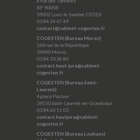
8 rue des Tanneurs
BP 90058
39002 Lons-le-Saunier CEDEX
03 84 24 47 49
contact@cabinet-cogesten.fr
COGESTEN (Bureau Morez)
168 rue de la République
39400 Morez
03 84 33 36 80
contact.haut-jura@cabinet-
cogesten.fr
COGESTEN (Bureau Saint-
Laurent)
4 place Pasteur
39150 Saint-Laurent-en-Grandvaux
03 84 60 11 03
contact.hautjura@cabinet-
cogesten.fr
COGESTEN (Bureau Louhans)