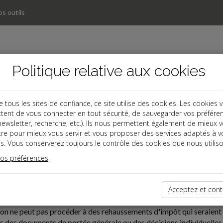
s outils
Politique relative aux cookies
ous les sites de confiance, ce site utilise des cookies. Les cookies 
tent de vous connecter en tout sécurité, de sauvegarder vos préfére
, newsletter, recherche, etc.). Ils nous permettent également de mieux 
tre pour mieux vous servir et vous proposer des services adaptés à v
s. Vous conserverez toujours le contrôle des cookies que nous utiliso
vos préférences
05-02
TÉ D'UNE PRISE DE POSITION DE L'ADMINISTRATION FI
Acceptez et cont
ion ne peut pas procéder à des rehaussements d'impôt qui seraient 
 des documents de portée générale ou des décisions individuelles, 