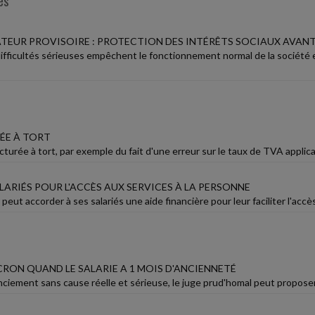
es
TEUR PROVISOIRE : PROTECTION DES INTÉRÊTS SOCIAUX AVANT
ifficultés sérieuses empêchent le fonctionnement normal de la société e
ÉE À TORT
urée à tort, par exemple du fait d'une erreur sur le taux de TVA applicabl
LARIÉS POUR L'ACCÈS AUX SERVICES À LA PERSONNE
eut accorder à ses salariés une aide financière pour leur faciliter l'accè
RON QUAND LE SALARIE A 1 MOIS D'ANCIENNETÉ
nciement sans cause réelle et sérieuse, le juge prud'homal peut proposer la