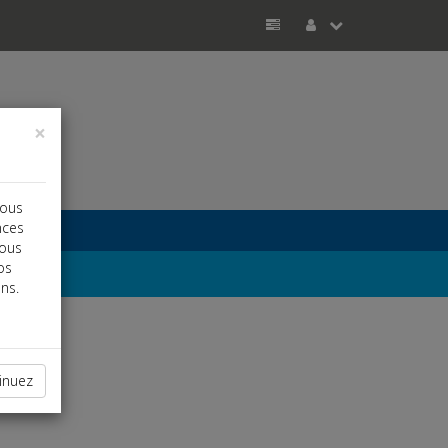
×
vous
nces
vous
os
ns.
inuez