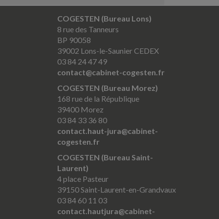
COGESTEN (Bureau Lons)
8 rue des Tanneurs
BP 90058
39002 Lons-le-Saunier CEDEX
03 84 24 47 49
contact@cabinet-cogesten.fr
COGESTEN (Bureau Morez)
168 rue de la République
39400 Morez
03 84 33 36 80
contact.haut-jura@cabinet-
cogesten.fr
COGESTEN (Bureau Saint-
Laurent)
4 place Pasteur
39150 Saint-Laurent-en-Grandvaux
03 84 60 11 03
contact.hautjura@cabinet-