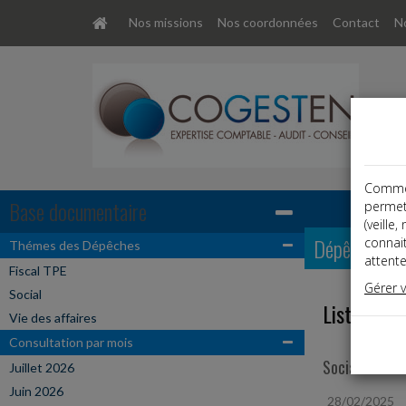
Nos missions
Nos coordonnées
Contact
No
Comme t
Base documentaire
permet
(veille
Dépêches
connai
Thémes des Dépêches
attente
Fiscal TPE
Gérer 
Social
Liste des 
Vie des affaires
Consultation par mois
Social
Juillet 2026
Juin 2026
28/02/2025