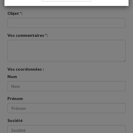
veuillez nous contacter via ce formulaire
Objet *:
Vos commentaires *:
Vos coordonnées :
Nom
Prénom
Société