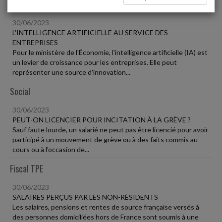
Vie des affaires
30/06/2023
L'INTELLIGENCE ARTIFICIELLE AU SERVICE DES
ENTREPRISES
Pour le ministère de l'Économie, l'intelligence artificielle (IA) est
un levier de croissance pour les entreprises. Elle peut
représenter une source d'innovation...
Social
30/06/2023
PEUT-ON LICENCIER POUR INCITATION À LA GRÈVE ?
Sauf faute lourde, un salarié ne peut pas être licencié pour avoir
participé à un mouvement de grève ou à des faits commis au
cours ou à l'occasion de...
Fiscal TPE
30/06/2023
SALAIRES PERÇUS PAR LES NON-RÉSIDENTS
Les salaires, pensions et rentes de source française versés à
des personnes domiciliées hors de France sont soumis à une