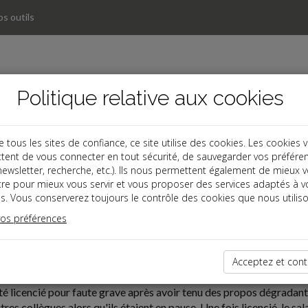
s outils
Politique relative aux cookies
ous les sites de confiance, ce site utilise des cookies. Les cookies 
tent de vous connecter en tout sécurité, de sauvegarder vos préfére
, newsletter, recherche, etc.). Ils nous permettent également de mieux 
tre pour mieux vous servir et vous proposer des services adaptés à v
s. Vous conserverez toujours le contrôle des cookies que nous utiliso
vos préférences
06-29
ENT POUR FAUTE GRAVE POUR PROPOS À CARACTÈRE S
Acceptez et cont
été licencié pour faute grave après avoir tenu des propos dégradants,
res collègues alors qu'ils étaient en pause. Une fois licencié, le sal