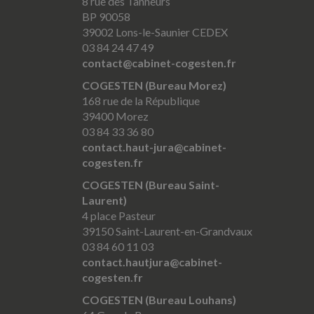
8 rue des Tanneurs
BP 90058
39002 Lons-le-Saunier CEDEX
03 84 24 47 49
contact@cabinet-cogesten.fr
COGESTEN (Bureau Morez)
168 rue de la République
39400 Morez
03 84 33 36 80
contact.haut-jura@cabinet-
cogesten.fr
COGESTEN (Bureau Saint-
Laurent)
4 place Pasteur
39150 Saint-Laurent-en-Grandvaux
03 84 60 11 03
contact.hautjura@cabinet-
cogesten.fr
COGESTEN (Bureau Louhans)