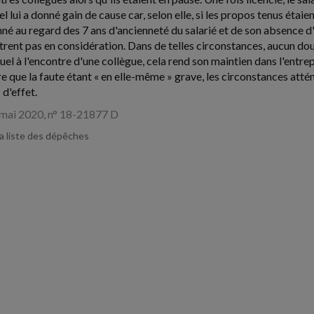
el lui a donné gain de cause car, selon elle, si les propos tenus ét
né au regard des 7 ans d'ancienneté du salarié et de son absence d'
trent pas en considération. Dans de telles circonstances, aucun dou
el à l'encontre d'une collègue, cela rend son maintien dans l'entrepr
re que la faute étant « en elle-même » grave, les circonstances attén
d'effet.
 mai 2020, n° 18-21877 D
la liste des dépêches