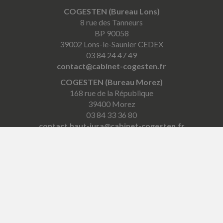
COGESTEN (Bureau Lons)
8 rue des Tanneurs
BP 90058
39002 Lons-le-Saunier CEDEX
03 84 24 47 49
contact@cabinet-cogesten.fr
COGESTEN (Bureau Morez)
168 rue de la République
39400 Morez
03 84 33 36 80
contact.haut-jura@cabinet-cogesten.fr
COGESTEN (Bureau Saint-Laurent)
4 place Pasteur
39150 Saint-Laurent-en-Grandvaux
03 84 60 11 03
contact.hautjura@cabinet-cogesten.fr
COGESTEN (Bureau Louhans)
64 Grande Rue