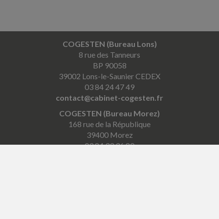
COGESTEN (Bureau Lons)
8 rue des Tanneurs
BP 90058
39002 Lons-le-Saunier CEDEX
03 84 24 47 49
contact@cabinet-cogesten.fr
COGESTEN (Bureau Morez)
168 rue de la République
39400 Morez
03 84 33 36 80
contact.haut-jura@cabinet-cogesten.fr
COGESTEN (Bureau Saint-Laurent)
4 place Pasteur
39150 Saint-Laurent-en-Grandvaux
03 84 60 11 03
contact.hautjura@cabinet-cogesten.fr