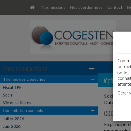
Nos missions
Nos coordonnées
Contact
No
Comme t
Base documentaire
permet
(veille
Dépêches
connai
Thémes des Dépêches
attente
Fiscal TPE
Gérer 
Social
Social, Paye
Date: 2023-
Vie des affaires
Consultation par mois
CDD MULT
Juillet 2026
En principe, 
Juin 2026
pourvoir plus