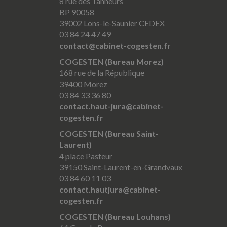
8 rue des Tanneurs
BP 90058
39002 Lons-le-Saunier CEDEX
03 84 24 47 49
contact@cabinet-cogesten.fr
COGESTEN (Bureau Morez)
168 rue de la République
39400 Morez
03 84 33 36 80
contact.haut-jura@cabinet-
cogesten.fr
COGESTEN (Bureau Saint-
Laurent)
4 place Pasteur
39150 Saint-Laurent-en-Grandvaux
03 84 60 11 03
contact.hautjura@cabinet-
cogesten.fr
COGESTEN (Bureau Louhans)