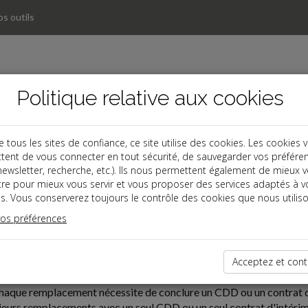
s outils
Politique relative aux cookies
ous les sites de confiance, ce site utilise des cookies. Les cookies 
tent de vous connecter en tout sécurité, de sauvegarder vos préfére
, newsletter, recherche, etc.). Ils nous permettent également de mieux 
tre pour mieux vous servir et vous proposer des services adaptés à v
s. Vous conserverez toujours le contrôle des cookies que nous utiliso
vos préférences
04-26
I-REMPLACEMENT
Acceptez et cont
chaque remplacement nécessite de conclure un CDD ou un contrat d'i
ieurs remplacements avec un seul CDD ou un seul contrat d'intérim