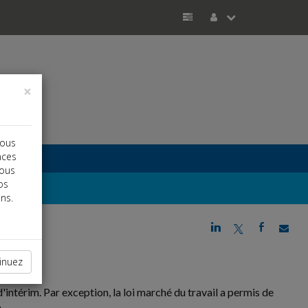
×
vous
nces
vous
os
ns.
j
a
b
inuez
ntérim. Par exception, la loi marché du travail a permis de
.