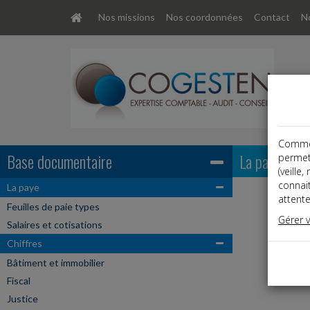
Nos missions
Nos coordonnées
Contact
No
Comme t
Base documentaire
La paye
permet
(veille
connai
La paye
attente
Feuilles de paie types
Gérer 
Salaires et cotisations
Chiffres
Bâtiment et immobilier
Fiscal
Justice