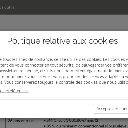
s outils
Politique relative aux cookies
ous les sites de confiance, ce site utilise des cookies. Les cookies 
tent de vous connecter en tout sécurité, de sauvegarder vos préfére
, newsletter, recherche, etc.). Ils nous permettent également de mieux 
tre pour mieux vous servir et vous proposer des services adaptés à v
s. Vous conserverez toujours le contrôle des cookies que nous utiliso
SMIC contrat de professionnalisat
vos préférences
Age
Au moins Bac pro (1)
< 21 ans
65 % du SMIC, soit 1 213,56 €/mois (2)
Acceptez et cont
21-25 ans
80 % du SMIC, soit 1 493,61 €/mois (2)
26 ans et plus
• SMIC, soit 1 801,80 €/mois (2)
• 85 % du minimum conventionnel si plus élevé