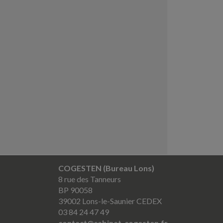
COGESTEN (Bureau Lons)
8 rue des Tanneurs
BP 90058
39002 Lons-le-Saunier CEDEX
03 84 24 47 49
contact@cabinet-cogesten.fr