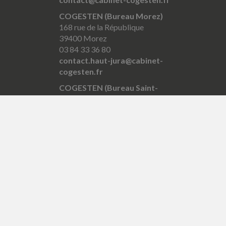
COGESTEN (Bureau Morez)
168 rue de la République
39400 Morez
03 84 33 36 80
contact.haut-jura@cabinet-
cogesten.fr
COGESTEN (Bureau Saint-
Laurent)
4 place Pasteur
39150 Saint-Laurent-en-Grandvaux
03 84 60 11 03
contact.hautjura@cabinet-
cogesten.fr
COGESTEN (Bureau Louhans)
64 Grande Rue
71500 Louhans
03 84 87 17 17
contact.louhans@cabinet-
cogesten.fr