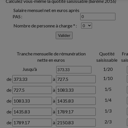
Calculez vous-même la quotité saisissable
(barème 2016)
Salaire mensuel net en euros après
PAS :
Nombre de personne à charge * :
Tranche mensuelle de rémunération
Quotité
Fra
nette en euros
saisissable
sai
Jusqu'à
1/20
1/10
de
à
1/5
de
à
1/4
de
à
1/3
de
à
2/3
de
à