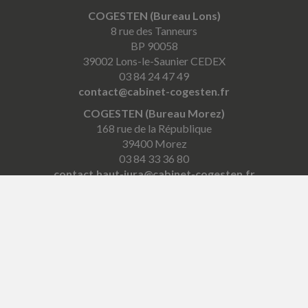
COGESTEN (Bureau Lons)
8 rue des Tanneurs
BP 90058
39002 Lons-le-Saunier CEDEX
03 84 24 47 49
contact@cabinet-cogesten.fr
COGESTEN (Bureau Morez)
168 rue de la République
39400 Morez
03 84 33 36 80
contact.haut-jura@cabinet-cogesten.fr
COGESTEN (Bureau Saint-Laurent)
4 place Pasteur
39150 Saint-Laurent-en-Grandvaux
03 84 60 11 03
contact.hautjura@cabinet-cogesten.fr
COGESTEN (Bureau Louhans)
64 Grande Rue