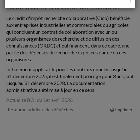
CRÉDIT D'IMPÔT RECHERCHE COLLABORATIVE
Le crédit d'impôt recherche collaborative (Cico) bénéficie
aux entreprises industrielles et commerciales ou agricoles
qui concluent un contrat de collaboration avec un ou
plusieurs organismes de recherche et de diffusion des
connaissances (ORDC) et qui financent, dans ce cadre, une
partie des dépenses de recherche exposées par ce ou ces
organismes.
Initialement applicable pour les contrats conclus jusqu'au
31 décembre 2025, il est finalement prorogé pour 3 ans, soit
jusqu'au 31 décembre 2028. La documentation
administrative a été mise à jour en ce sens.
Actualité BOI du 1er avril 2026
Retourner à la liste des dépêches
Imprimer