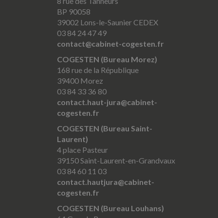
8 rue des Tanneurs
BP 90058
39002 Lons-le-Saunier CEDEX
03 84 24 47 49
contact@cabinet-cogesten.fr
COGESTEN (Bureau Morez)
168 rue de la République
39400 Morez
03 84 33 36 80
contact.haut-jura@cabinet-
cogesten.fr
COGESTEN (Bureau Saint-
Laurent)
4 place Pasteur
39150 Saint-Laurent-en-Grandvaux
03 84 60 11 03
contact.hautjura@cabinet-
cogesten.fr
COGESTEN (Bureau Louhans)