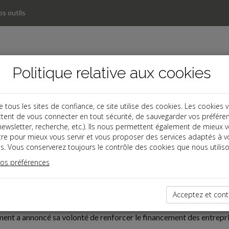
s outils
Politique relative aux cookies
ous les sites de confiance, ce site utilise des cookies. Les cookies 
tent de vous connecter en tout sécurité, de sauvegarder vos préfére
, newsletter, recherche, etc.). Ils nous permettent également de mieux 
tre pour mieux vous servir et vous proposer des services adaptés à v
s. Vous conserverez toujours le contrôle des cookies que nous utiliso
vos préférences
ires
07-30
OUTIEN AU FINANCEMENT DES ENTREPRISES GRÂCE À L
Acceptez et cont
nt a annoncé sa volonté de renforcer le financement des entrepris