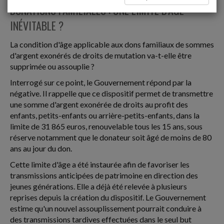
DONATIONS FAMILIALES : UNE LIMITE D'ÂGE
INÉVITABLE ?
La condition d'âge applicable aux dons familiaux de sommes
d'argent exonérés de droits de mutation va-t-elle être
supprimée ou assouplie ?
Interrogé sur ce point, le Gouvernement répond par la
négative. Il rappelle que ce dispositif permet de transmettre
une somme d'argent exonérée de droits au profit des
enfants, petits-enfants ou arrière-petits-enfants, dans la
limite de 31 865 euros, renouvelable tous les 15 ans, sous
réserve notamment que le donateur soit âgé de moins de 80
ans au jour du don.
Cette limite d'âge a été instaurée afin de favoriser les
transmissions anticipées de patrimoine en direction des
jeunes générations. Elle a déjà été relevée à plusieurs
reprises depuis la création du dispositif. Le Gouvernement
estime qu'un nouvel assouplissement pourrait conduire à
des transmissions tardives effectuées dans le seul but