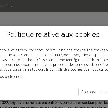
s outils
Politique relative aux cookies
ous les sites de confiance, ce site utilise des cookies. Les cookies 
tent de vous connecter en tout sécurité, de sauvegarder vos préfére
, newsletter, recherche, etc.). Ils nous permettent également de mieux 
tre pour mieux vous servir et vous proposer des services adaptés à v
s. Vous conserverez toujours le contrôle des cookies que nous utiliso
vos préférences
10-21
S RETRAITES : UN PROJET DE LOI CET HIVER
Acceptez et cont
2022, le gouvernement a rencontré les partenaires sociaux pour leur
 Elles porteront sur trois sujets majeurs : « emploi des seniors et usu