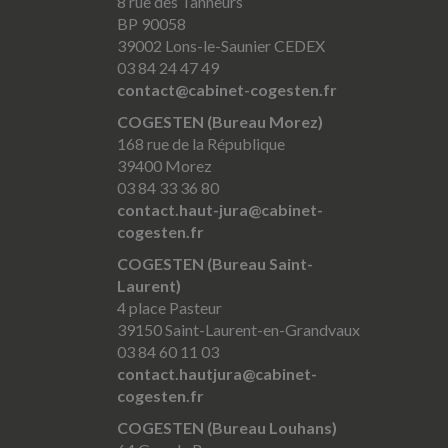
8 rue des Tanneurs
BP 90058
39002 Lons-le-Saunier CEDEX
03 84 24 47 49
contact@cabinet-cogesten.fr
COGESTEN (Bureau Morez)
168 rue de la République
39400 Morez
03 84 33 36 80
contact.haut-jura@cabinet-
cogesten.fr
COGESTEN (Bureau Saint-
Laurent)
4 place Pasteur
39150 Saint-Laurent-en-Grandvaux
03 84 60 11 03
contact.hautjura@cabinet-
cogesten.fr
COGESTEN (Bureau Louhans)