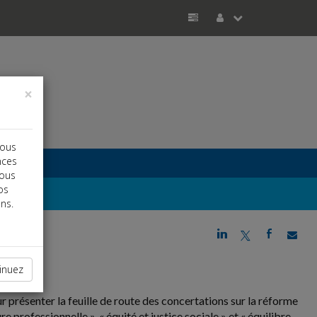
×
vous
nces
vous
os
ns.
j
a
b
inuez
 présenter la feuille de route des concertations sur la réforme
re professionnelle », « équité et justice sociale » et « équilibre