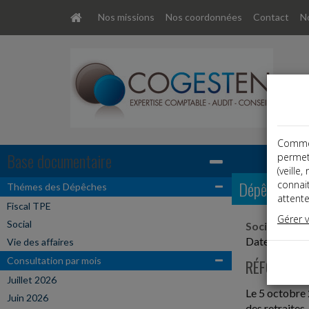
Nos missions
Nos coordonnées
Contact
No
Comme t
Base documentaire
permet
(veille
Dépêches
connai
Thémes des Dépêches
attente
Fiscal TPE
Gérer 
Social
Social
Date: 2022-
Vie des affaires
Consultation par mois
RÉFORME DE
Juillet 2026
Le 5 octobre 
Juin 2026
des retraites.