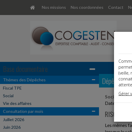
Nos missions
Nos coordonnées
Contact
No
Comme t
Base documentaire
permet
(veille
Dépêches
connai
Thémes des Dépêches
attente
Fiscal TPE
Gérer 
Social
Social
Date: 2022-
Vie des affaires
Consultation par mois
RISQUE DE
Juillet 2026
Les mêmes fai
Juin 2026
lorsque le sa