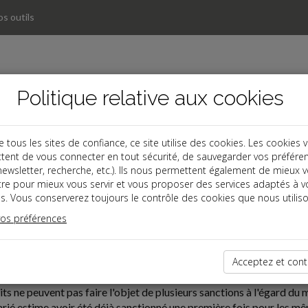
s outils
Politique relative aux cookies
ous les sites de confiance, ce site utilise des cookies. Les cookies 
tent de vous connecter en tout sécurité, de sauvegarder vos préfére
, newsletter, recherche, etc.). Ils nous permettent également de mieux 
tre pour mieux vous servir et vous proposer des services adaptés à v
s. Vous conserverez toujours le contrôle des cookies que nous utiliso
vos préférences
02-23
 DOUBLE SANCTION D'UN SALARIÉ
Acceptez et cont
ts ne peuvent pas faire l'objet de plusieurs sanctions à l'égard d
larié estime avoir été déjà sanctionné une première fois pour les mê