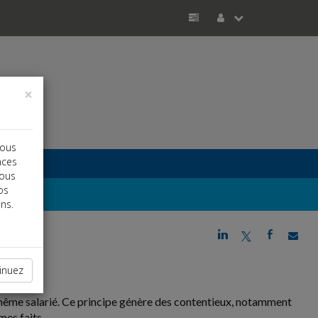
×
vous
nces
vous
os
ns.
j
a
b
inuez
u même salarié. Ce principe génère des contentieux, notamment
mes faits.