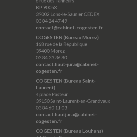
8 rue des Tanneurs
BP 90058
39002 Lons-le-Saunier CEDEX
03 84 24 47 49
contact@cabinet-cogesten.fr
COGESTEN (Bureau Morez)
168 rue de la République
39400 Morez
03 84 33 36 80
contact.haut-jura@cabinet-
cogesten.fr
COGESTEN (Bureau Saint-
Laurent)
4 place Pasteur
39150 Saint-Laurent-en-Grandvaux
03 84 60 11 03
contact.hautjura@cabinet-
cogesten.fr
COGESTEN (Bureau Louhans)