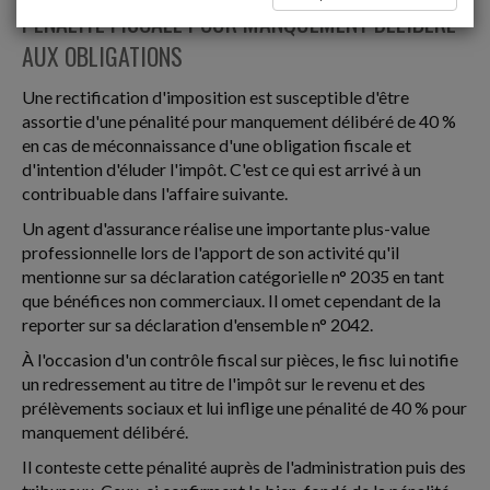
PÉNALITÉ FISCALE POUR MANQUEMENT DÉLIBÉRÉ
AUX OBLIGATIONS
Une rectification d'imposition est susceptible d'être
assortie d'une pénalité pour manquement délibéré de 40 %
en cas de méconnaissance d'une obligation fiscale et
d'intention d'éluder l'impôt. C'est ce qui est arrivé à un
contribuable dans l'affaire suivante.
Un agent d'assurance réalise une importante plus-value
professionnelle lors de l'apport de son activité qu'il
mentionne sur sa déclaration catégorielle n° 2035 en tant
que bénéfices non commerciaux. Il omet cependant de la
reporter sur sa déclaration d'ensemble n° 2042.
À l'occasion d'un contrôle fiscal sur pièces, le fisc lui notifie
un redressement au titre de l'impôt sur le revenu et des
prélèvements sociaux et lui inflige une pénalité de 40 % pour
manquement délibéré.
Il conteste cette pénalité auprès de l'administration puis des