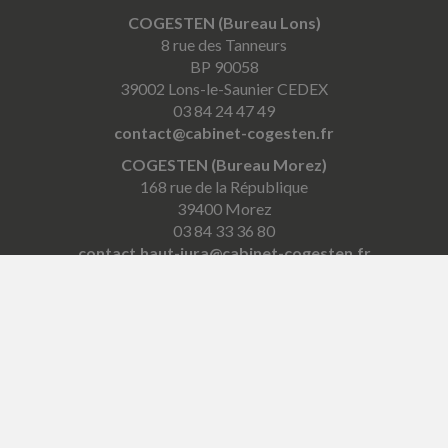
COGESTEN (Bureau Lons)
8 rue des Tanneurs
BP 90058
39002 Lons-le-Saunier CEDEX
03 84 24 47 49
contact@cabinet-cogesten.fr
COGESTEN (Bureau Morez)
168 rue de la République
39400 Morez
03 84 33 36 80
contact.haut-jura@cabinet-cogesten.fr
COGESTEN (Bureau Saint-Laurent)
4 place Pasteur
39150 Saint-Laurent-en-Grandvaux
03 84 60 11 03
contact.hautjura@cabinet-cogesten.fr
COGESTEN (Bureau Louhans)
64 Grande Rue