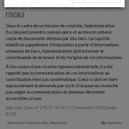
DROIT DE COMMUNICATION DE L'ADMINISTRATION
FISCALE
Dans le cadre de sa mission de contrôle, l'administration
fiscale peut prendre connaissance et au besoin obtenir
copie de documents détenus par des tiers. Lorsqu'elle
établit un supplément d'imposition à partir d'informations
obtenues de tiers, l'administration doit informer le
contribuable de la teneur et de l'origine de ces informations.
À l'occasion d'une récente réponse ministérielle, il a été
rappelé que la communication de ces informations au
contribuable n'est pas systématique. Celui-ci doit en faire
expressément la demande par écrit. Il ne peut en revanche
pas exiger la communication de données librement
accessibles à tous.
Rép. min. Grau n° 29172, JO AN 17 novembre 2020 page
8193
Retourner à la liste des dépêches
Imprimer